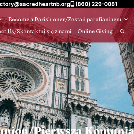
ctory@sacredheartnb.org
(860) 229-0081
Become a Parishioner/Zostań parafianinem
ct Us/Skontaktuj się z nami
Online Giving
union/Pierwsza Komunia