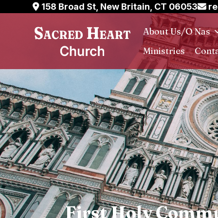
Skip
158 Broad St, New Britain, CT 06053
re
to
About Us/O Nas
content
Ministries
Conta
First Holy Comm