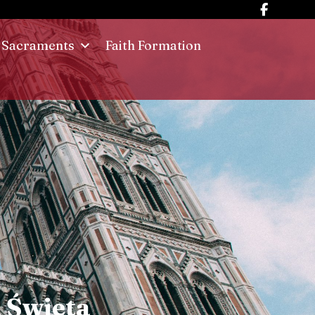
Sacraments
Faith Formation
 Świeta