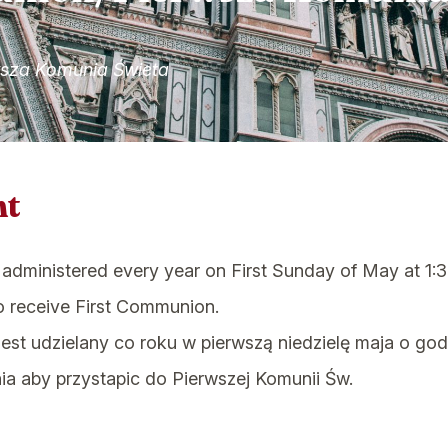
wsza Komunia Świeta
nt
administered every year on First Sunday of May at 1:3
to receive First Communion.
est udzielany co roku w pierwszą niedzielę maja o godz
a aby przystapic do Pierwszej Komunii Św.