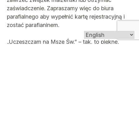
zaświadczenie. Zapraszamy więc do biura
parafialnego aby wypełnić kartę rejestracyjną i
zostać parafianinem.
„Uczęszczam na Mszę Św.” – tak, to piękne,
stajemy się przez to lepszymi i bardziej
wierzącymi jednak nie znaczy to, że
przynależymy do parafii.
Sacred Heart Church is a welcoming community