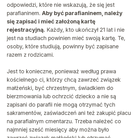
odpowiedzi, ktόre nie wskazują, że się jest
parafianinem.
Aby być parafianinem, należy
się zapisać i mieć założoną kartę
rejestracyjną.
Każdy, kto ukończył 21 lat i nie
jest na studiach powinien mieć swoją kartę. Te,
osoby, ktόre studiują, powinny być zapisane
razem z rodzicami.
Jest to konieczne, ponieważ według prawa
kościelnego ci, ktόrzy chcą zawrzeć związek
małżeński, być chrzestnym, świadkiem do
bierzmowania lub ochrzcić dziecko a nie są
zapisani do parafii nie mogą otrzymać tych
sakramentόw, zaświadczeń ani też zakupić placu
na parafialnym cmentarzu. Trzeba należeć co
najmniej sześć miesięcy aby można było
zawrzeć związek małżeński lub otrzymać