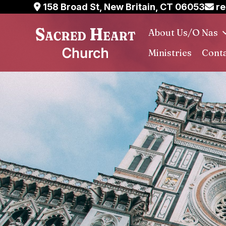
Skip
158 Broad St, New Britain, CT 06053
re
to
About Us/O Nas
content
Ministries
Conta