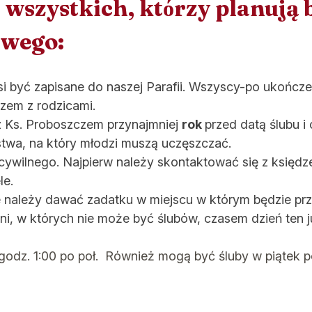
a wszystkich, ktόrzy planują 
owego:
 być zapisane do naszej Parafii. Wszyscy-po ukończe
azem z rodzicami.
z Ks. Proboszczem przynajmniej
rok
przed datą ślubu 
twa, na ktόry młodzi muszą uczęszczać.
 cywilnego. Najpierw należy skontaktować się z księd
le.
należy dawać zadatku w miejscu w ktόrym będzie prz
ni, w ktόrych nie może być ślubόw, czasem dzień ten j
godz. 1:00 po poł. Rόwnież mogą być śluby w piątek p