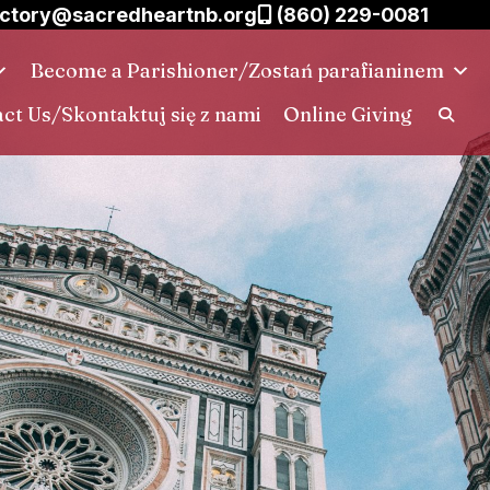
ctory@sacredheartnb.org
(860) 229-0081
Become a Parishioner/Zostań parafianinem
ct Us/Skontaktuj się z nami
Online Giving